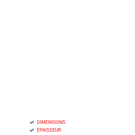
MACHINES SPECIALES
DIVERSES INDUSTRIES
NOS CAPACITES DE
PERSONNALISATION
DIMENSIONS
EPAISSEUR