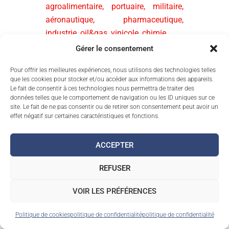
agroalimentaire, portuaire, militaire,
aéronautique, pharmaceutique,
industrie, oil&gas, vinicole, chimie…
Gérer le consentement
TOUS LES PRODUITS SE
DÉCLINENT EN
Pour offrir les meilleures expériences, nous utilisons des technologies telles
que les cookies pour stocker et/ou accéder aux informations des appareils.
ÉTANCHÉITÉ IP55, IP66 ET
Le fait de consentir à ces technologies nous permettra de traiter des
IP69K
données telles que le comportement de navigation ou les ID uniques sur ce
site. Le fait de ne pas consentir ou de retirer son consentement peut avoir un
effet négatif sur certaines caractéristiques et fonctions.
Outre sa gamme standard, MARBORE
est également spécialisé dans la
ACCEPTER
personnalisation de ses enveloppes
.
Sa force étant de vous permettre de
REFUSER
trouver des boitiers, coffrets, armoires
ou autres pupitres électrique
VOIR LES PRÉFÉRENCES
directement
adaptés à vos besoins
et
à vos contraintes d’installation.
Politique de cookies
politique de confidentialité
politique de confidentialité