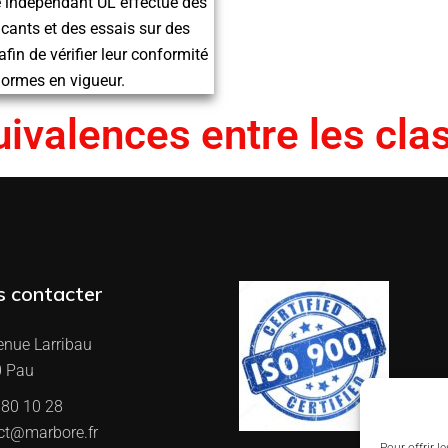
ire indépendant UL effectue des
icants et des essais sur des
fin de vérifier leur conformité
normes en vigueur.
ivalences entre les cl
 contacter
enue Larribau
 Pau
 80 10 28
ct@marbore.fr