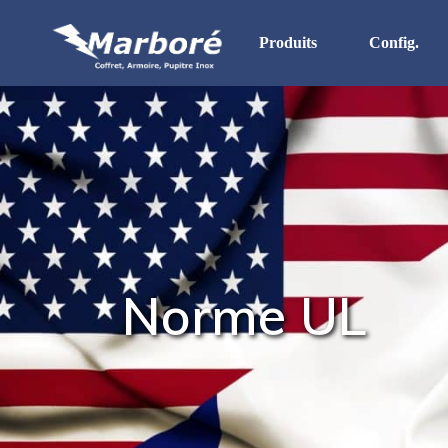
Produits
Config.
Stock Permanent
Boites & Boitiers Inox
Coffrets
Armoires
Pupitres
Norme UL
HD. IP 69K
Gamme UL
In Situ