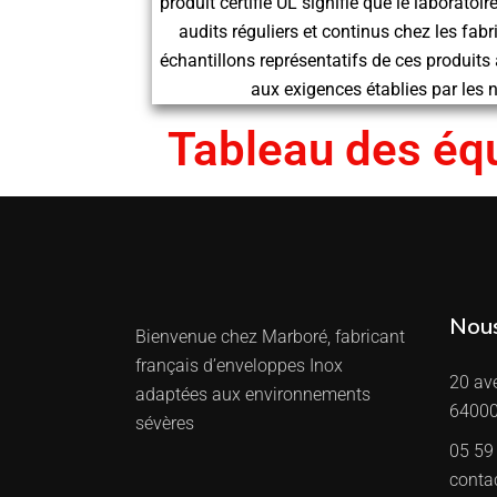
produit certifié UL signifie que le laborato
audits réguliers et continus chez les fabr
échantillons représentatifs de ces produits a
aux exigences établies par les 
Tableau des équ
Nous
Bienvenue chez Marboré, fabricant
français d’enveloppes Inox
20 av
adaptées aux environnements
64000
sévères
05 59
conta