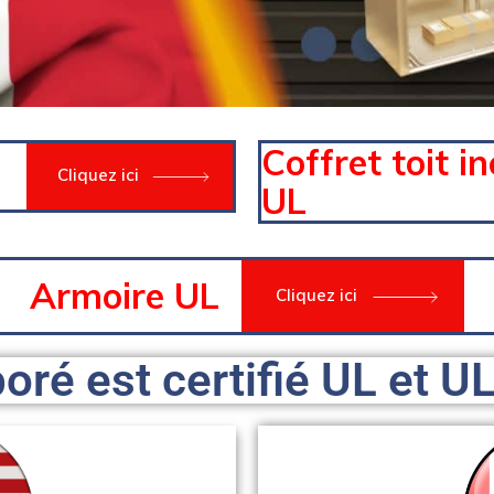
Coffret toit in
Cliquez ici
UL
Armoire UL
Cliquez ici
oré est certifié UL et U