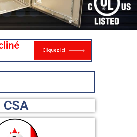
cliné
Cliquez ici
L CSA