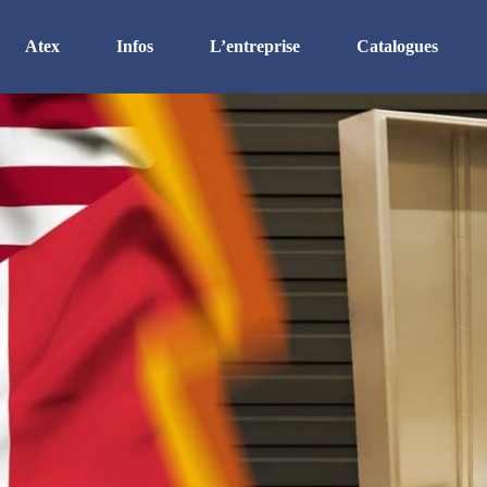
Atex
Infos
L’entreprise
Catalogues
Atex
Certifications
Organisation
Enveloppe Inox Ex ec
RSE
Equipement
Zone Ex eb
Etanchéité
Recrutement
Zone Ex d
Les finitions
Histoire
Zone Ex p
Le sur-mesure
Le thermique