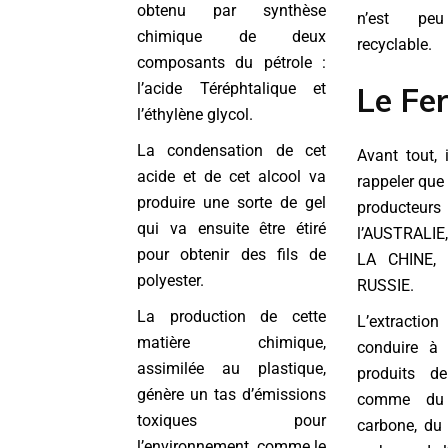
obtenu par synthèse
n’est p
chimique de deux
recyclable.
composants du pétrole :
l’acide Téréphtalique et
Le Fe
l’éthylène glycol.
La condensation de cet
Avant tout, 
acide et de cet alcool va
rappeler que
produire une sorte de gel
producteurs
qui va ensuite être étiré
l’AUSTRALIE
pour obtenir des fils de
LA CHINE, 
polyester.
RUSSIE.
La production de cette
L’extractio
matière chimique,
conduire à 
assimilée au plastique,
produits d
génère un tas d’émissions
comme du 
toxiques pour
carbone, du
l’environnement, comme le