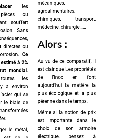
mécaniques,
lacer
les
agroalimentaires,
s pièces ou
chimiques, transport,
ant souffert
médecine, chirurgie……
rosion. Sans
onséquences,
Alors :
t directes ou
orrosion.
Ce
Au vu de ce comparatif, il
s estimé à 2%
est clair que Les propriétés
rut mondial
.
de l’inox en font
toutes les
aujourd’hui la matière la
 y a environ
plus écologique et la plus
’acier qui se
pérenne dans le temps.
r le biais de
 transformées
Même si la notion de prix
er.
est importante dans le
choix de son armoire
ger le métal,
électrique, pensez à
n est de le