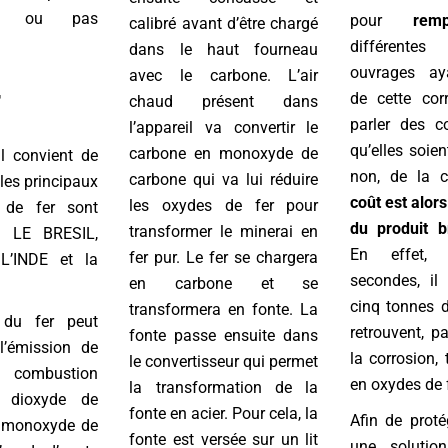
eu ou pas
pour
remp
calibré avant d’être chargé
différente
dans le haut fourneau
ouvrages ay
avec le carbone. L’air
r
de cette cor
chaud présent dans
parler des c
l’appareil va convertir le
qu’elles soien
carbone en monoxyde de
il convient de
non, de la c
carbone qui va lui réduire
 les principaux
coût est alor
les oxydes de fer pour
 de fer sont
du produit b
transformer le minerai en
, LE BRESIL,
En effet, 
fer pur. Le fer se chargera
L’INDE et la
secondes, il
en carbone et se
cinq tonnes d
transformera en fonte. La
n du fer peut
retrouvent, pa
fonte passe ensuite dans
l’émission de
la corrosion,
le convertisseur qui permet
e combustion
en oxydes de f
la transformation de la
dioxyde de
fonte en acier. Pour cela, la
Afin de proté
 monoxyde de
fonte est versée sur un lit
une solutio