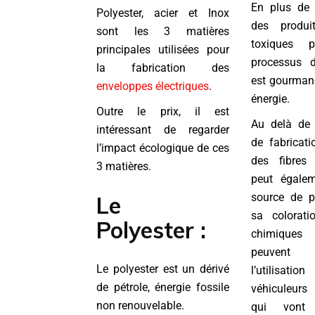
En plus de 
Polyester, acier et Inox
des produi
sont les 3 matières
toxiques p
principales utilisées pour
processus d
la fabrication des
est gourmand
enveloppes électriques
.
énergie.
Outre le prix, il est
Au delà de 
intéressant de regarder
de fabricati
l’impact écologique de ces
des fibres 
3 matières.
peut égalem
source de po
Le
sa coloratio
Polyester :
chimiques 
peuvent 
Le polyester est un dérivé
l’utilis
de pétrole, énergie fossile
véhiculeurs
non renouvelable.
qui vont f