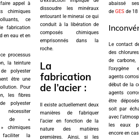
d’extraction implique de
faire appel à
abaissé se
dissoudre les minéraux
ts chimiques
de
GES
de 18 
entourant le minerai ce qui
olluants, ce
conduit à la libération de
Inconvén
e fabrication
composés chimiques
 en eau et en
emprisonnés dans la
Le contact de
roche.
des chlorures
ce processus
de carbone, 
La
on, la teinture
l’oxygène 
de polyester
fabrication
agents corros
ent être une
de l’acier :
début de la c
llution. Pour
agents corro
n, les fibres
être déposés
de polyester
Il existe actuellement deux
soit par éc
nécessiter
manières de fabriquer
avec l’atmosph
ation de «
l’acier en fonction de la
les eaux pl
 » chimiques
nature des matières
encore en cas
aciliter la
premières. Ainsi, si les