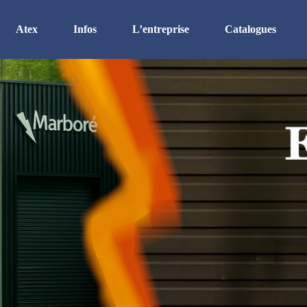
Atex
Infos
L’entreprise
Catalogues
Atex
Certifications
Organisation
Enveloppe Inox Ex ec
RSE
Equipement
Zone Ex eb
Etanchéité
Recrutement
Zone Ex d
Les finitions
Histoire
Zone Ex p
Le sur-mesure
Le thermique