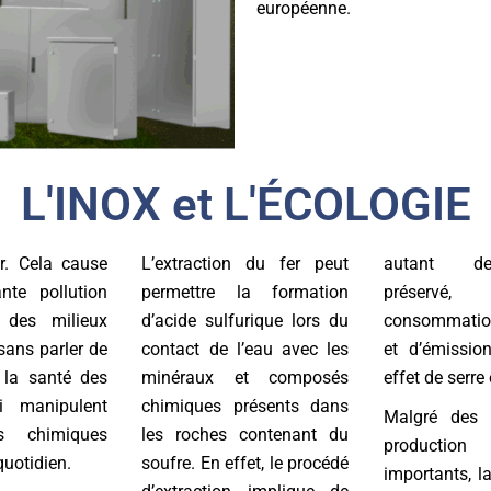
européenne.
L'INOX et L'ÉCOLOGIE
ir. Cela cause
L’extraction du fer peut
autant d
nte pollution
permettre la formation
préser
 des milieux
d’acide sulfurique lors du
consommatio
sans parler de
contact de l’eau avec les
et d’émissi
 la santé des
minéraux et composés
effet de serre 
i manipulent
chimiques présents dans
Malgré des
s chimiques
les roches contenant du
product
quotidien.
soufre. En effet, le procédé
importants, la