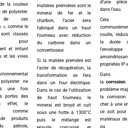
d’une pièce
de la couleur
matières premières sont le
dans l’eau.
e de polyester.
minerai de fer et le
s de ces
Cela s’
charbon, l’acier sera
s », comme le
communém
fabriqué dans un haut
 sont classés
rouille, rédui
fourneau avec réduction
s pour
la durée 
du carbone dans un
ent et irritant
l’envelop
convertisseur.
 et les voies
amoindri
Si la matière première est
.
propriétés IP e
l’acier de récupération, la
vironnemental
Dans l’i
transformation se fera
polyester ne
la
corrosion
c
dans un four électrique.
as une fois
problème maje
Dans le cas de l’utilisation
es portes des
la corrosion
de haut fourneau, le
n effet, le
cher à une en
minerai est broyé et cuit
er, comme
ce soit pour 
sous une hotte à 1300°C
de produits
matériaux de 
puis le mélange est
u pétrole,
ou e
ensuite concassé et