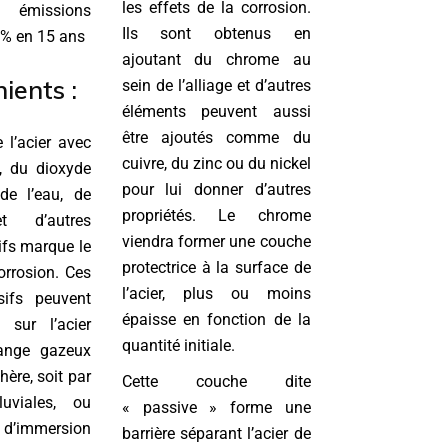
les effets de la corrosion.
s émissions
Ils sont obtenus en
% en 15 ans
ajoutant du chrome au
ients :
sein de l’alliage et d’autres
éléments peuvent aussi
être ajoutés comme du
 l’acier avec
cuivre, du zinc ou du nickel
, du dioxyde
pour lui donner d’autres
de l’eau, de
propriétés. Le chrome
et d’autres
viendra former une couche
ifs marque le
protectrice à la surface de
orrosion. Ces
l’acier, plus ou moins
sifs peuvent
épaisse en fonction de la
 sur l’acier
quantité initiale.
hange gazeux
ère, soit par
Cette couche dite
uviales, ou
« passive » forme une
 d’immersion
barrière séparant l’acier de