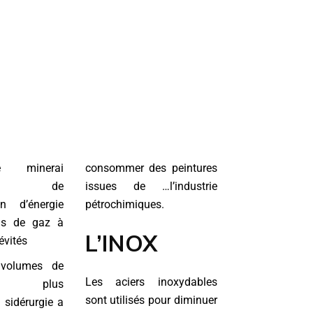
e minerai
consommer des peintures
vé, de
issues de …l’industrie
n d’énergie
pétrochimiques.
ons de gaz à
L’INOX
évités
 volumes de
Les aciers inoxydables
ion plus
sont utilisés pour diminuer
 sidérurgie a