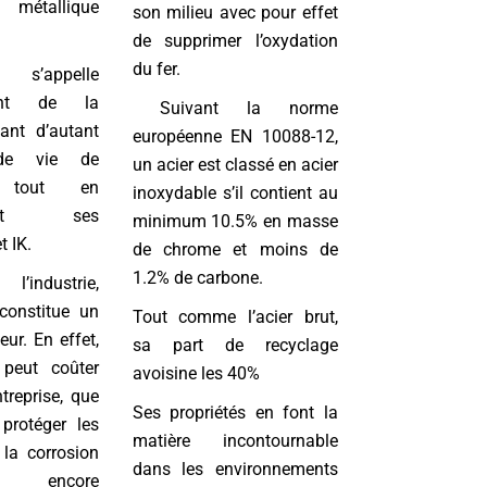
 métallique
son milieu avec pour effet
de supprimer l’oxydation
du fer.
appelle
ent de la
Suivant la norme
sant d’autant
européenne EN 10088-12,
de vie de
un acier est classé en acier
pe tout en
inoxydable s’il contient au
ssant ses
minimum 10.5% en masse
t IK.
de chrome et moins de
1.2% de carbone.
ndustrie,
onstitue un
Tout comme l’acier brut,
ur. En effet,
sa part de recyclage
 peut coûter
avoisine les 40%
treprise, que
Ses propriétés en font la
protéger les
matière incontournable
la corrosion
dans les environnements
ncore