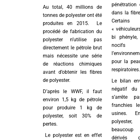
pénétration 
Au total, 40 millions de
dans la fibr
tonnes de polyester ont été
Certain
produites en 2015. Le
« véhiculeur
procédé de fabrication du
bi phényle,
polyester n’utilise pas
nocif
directement le pétrole brut
l’environnem
mais nécessite une série
pour la peau
de réactions chimiques
respiratoires
avant d’obtenir les fibres
de polyester.
Le bilan en
négatif du 
D’après le WWF, il faut
s’arrête p
environ 1,5 kg de pétrole
franchies l
pour produire 1 kg de
usines. E
polyester, soit 30% de
polyest
pertes.
beaucoup 
Le polyester est en effet
dérivés d