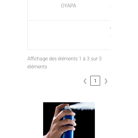
OYAPA
: OEPP600
ACIER L800
: OEPP800
Affichage des éléments 1 à 3 sur 3
éléments
❮
1
❯