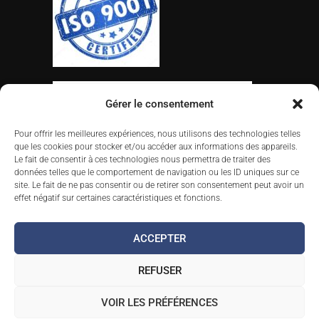
Gérer le consentement
Pour offrir les meilleures expériences, nous utilisons des technologies telles
que les cookies pour stocker et/ou accéder aux informations des appareils.
Le fait de consentir à ces technologies nous permettra de traiter des
données telles que le comportement de navigation ou les ID uniques sur ce
site. Le fait de ne pas consentir ou de retirer son consentement peut avoir un
effet négatif sur certaines caractéristiques et fonctions.
ACCEPTER
REFUSER
2024 All Rights Reserved ©
marbore.fr
Mentions légales
–
Politique de confidentialité
–
VOIR LES PRÉFÉRENCES
Politique de cookies