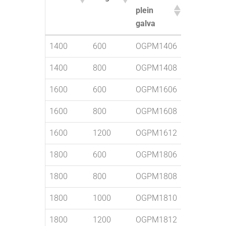
plein
intérieure
galva
Inox 304L
Hauteur
Largeur
Châssis
Porte
1400
600
OGPM1406
OXPI1460
plein
intérieure
1400
800
galva
OGPM1408
Inox 304L
OXPI1480
1600
600
OGPM1606
OXPI1660
1600
800
OGPM1608
OXPI1680
1600
1200
OGPM1612
1800
600
OGPM1806
OXPI1860
1800
800
OGPM1808
OXPI1880
1800
1000
OGPM1810
OXPI1810
1800
1200
OGPM1812