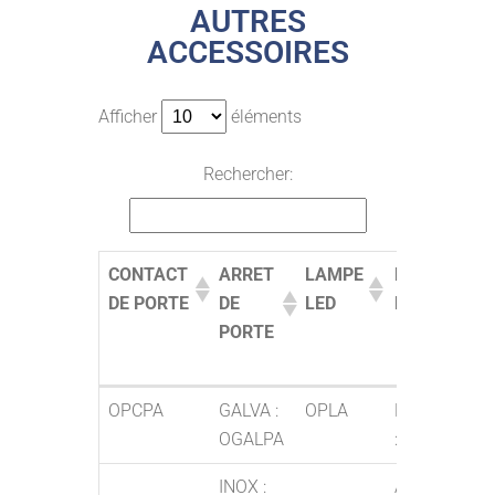
AUTRES
ACCESSOIRES
Afficher
éléments
Rechercher:
CONTACT
ARRET
LAMPE
PORTE
DE PORTE
DE
LED
PLAN
PORTE
CONTACT
ARRET
LAMPE
PORTE
OPCPA
GALVA :
OPLA
PLASTIQUE
DE PORTE
DE
LED
PLAN
OGALPA
: OPPP
PORTE
INOX :
ACIER L600