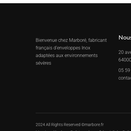
Nous
Bienvenue chez Marboré, fabricant
français d’enveloppes Inox
20 av
adaptées aux environnements
64000
sévères
05 59
conta
2024 All Rights Reserved ©
marbore.fr