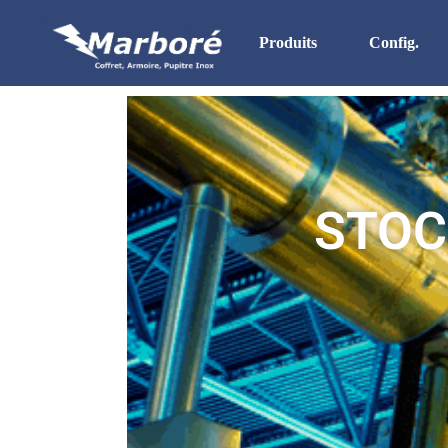
Produits
Config.
Stock Permanent
Boites & Boitiers Inox
Coffrets
STOC
Armoires
Pupitres
HD. IP 69K
Gamme UL
In Situ