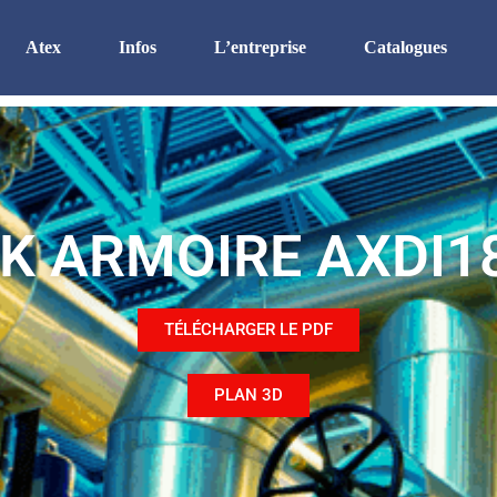
Atex
Infos
L’entreprise
Catalogues
Atex
Certifications
Organisation
Enveloppe Inox Ex ec
RSE
Equipement
Zone Ex eb
Etanchéité
Recrutement
K ARMOIRE AXDI1
Zone Ex d
Les finitions
Histoire
Zone Ex p
Le sur-mesure
Le thermique
TÉLÉCHARGER LE PDF
PLAN 3D