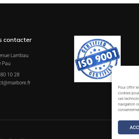
 contacter
enue Larribau
 Pau
 80 10 28
ct@marbore.fr
Pour offrir l
cookies pour
ces technolo
navigation ou
consentement
ACC