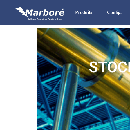
Produits
Config.
Stock Permanent
Boites & Boitiers Inox
Coffrets
STOC
Armoires
Pupitres
HD. IP 69K
Gamme UL
In Situ