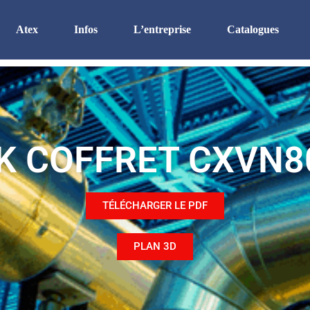
Atex
Infos
L’entreprise
Catalogues
Atex
Certifications
Organisation
Enveloppe Inox Ex ec
RSE
Equipement
Zone Ex eb
Etanchéité
Recrutement
K COFFRET CXVN8
Zone Ex d
Les finitions
Histoire
Zone Ex p
Le sur-mesure
Le thermique
TÉLÉCHARGER LE PDF
PLAN 3D