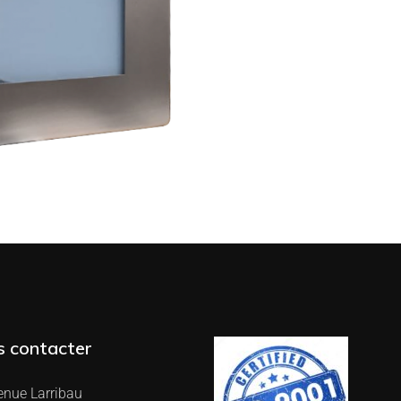
 contacter
enue Larribau