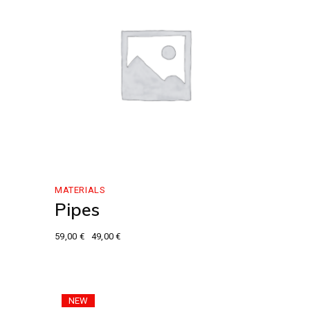
MATERIALS
Pipes
59,00
€
49,00
€
Le
Le
prix
prix
initial
actuel
était :
est :
59,00 €.
49,00 €.
NEW